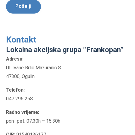
A
l
Kontakt
t
Lokalna akcijska grupa “Frankopan”
e
r
Adresa:
n
Ul. Ivane Brlić Mažuranić 8
a
47300, Ogulin
t
Telefon:
i
047 296 258
v
e
Radno vrijeme:
:
pon- pet, 07:30h – 15:30h
OIB:
91540136177