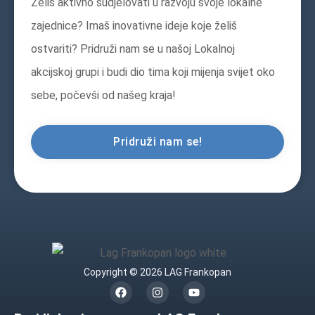
Želiš aktivno sudjelovati u razvoju svoje lokalne
zajednice? Imaš inovativne ideje koje želiš
ostvariti? Pridruži nam se u našoj Lokalnoj
akcijskoj grupi i budi dio tima koji mijenja svijet oko
sebe, počevši od našeg kraja!
Pridruži nam se!
Copyright © 2026 LAG Frankopan
F
I
Y
a
n
o
c
s
u